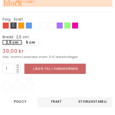
block
Slut i lager
Färg : Svart
Röd
Svart
Orange
Blå
Camouflage
Camouflage
Camouflage
Lila
Ljusgrön
Djuprosa
Blå
Rosa
Bredd : 2,5 cm
2,5 cm
5 cm
39,00 kr
Inkl. moms
Leverans inom 3-5 arbetsdagar
LÄGG TILL I VARUKORGEN
POLICY
FRAKT
STORLEKSTABELL