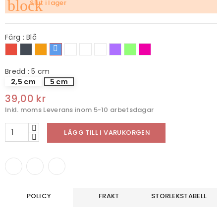
block
Slut i lager
Färg : Blå
Röd
Svart
Orange
Blå
Camouflage
Camouflage
Camouflage
Lila
Ljusgrön
Djuprosa
Blå
Rosa
Bredd : 5 cm
2,5 cm
5 cm
39,00 kr
Inkl. moms
Leverans inom 5-10 arbetsdagar
LÄGG TILL I VARUKORGEN
POLICY
FRAKT
STORLEKSTABELL