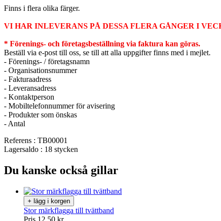
Finns i flera olika färger.
VI HAR INLEVERANS PÅ DESSA FLERA GÅNGER I VEC
* Förenings- och företagsbeställning via faktura kan göras.
Beställ via e-post till oss, se till att alla uppgifter finns med i mejlet.
- Förenings- / företagsnamn
- Organisationsnummer
- Fakturaadress
- Leveransadress
- Kontaktperson
- Mobiltelefonnummer för avisering
- Produkter som önskas
- Antal
Referens
: TB00001
Lagersaldo
: 18 stycken
Du kanske också gillar
+ lägg i korgen
Stor märkflagga till tvättband
Pris
12,50 kr