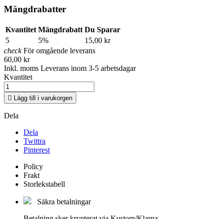
Mängdrabatter
Kvantitet
Mängdrabatt
Du Sparar
5
5%
15,00 kr
check
För omgående leverans
60,00 kr
Inkl. moms
Leverans inom 3-5 arbetsdagar
Kvantitet

Lägg till i varukorgen
Dela
Dela
Twittra
Pinterest
Policy
Frakt
Storlekstabell
Säkra betalningar
Betalning sker krypterat via Kustom/Klarna