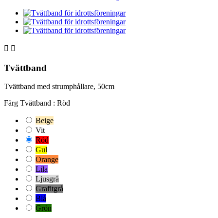


Tvättband
Tvättband med strumphållare, 50cm
Färg Tvättband : Röd
Beige
Vit
Röd
Gul
Orange
Lila
Ljusgrå
Grafitgrå
Blå
Grön