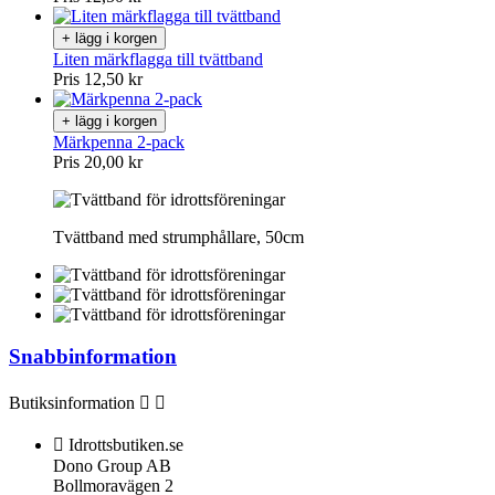
+ lägg i korgen
Liten märkflagga till tvättband
Pris
12,50 kr
+ lägg i korgen
Märkpenna 2-pack
Pris
20,00 kr
Tvättband med strumphållare, 50cm
Snabbinformation
Butiksinformation



Idrottsbutiken.se
Dono Group AB
Bollmoravägen 2