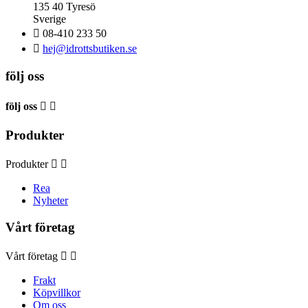
135 40 Tyresö
Sverige

08-410 233 50

hej@idrottsbutiken.se
följ oss
följ oss


Produkter
Produkter


Rea
Nyheter
Vårt företag
Vårt företag


Frakt
Köpvillkor
Om oss