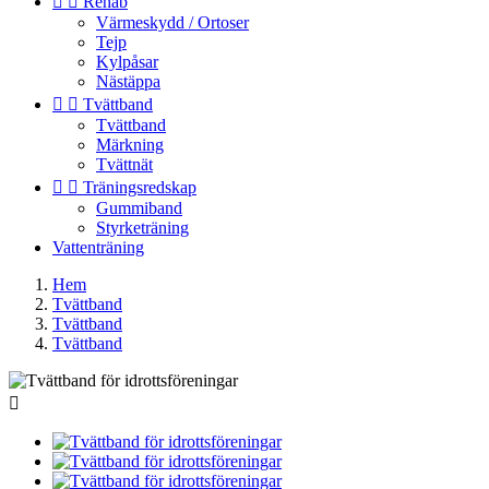


Rehab
Värmeskydd / Ortoser
Tejp
Kylpåsar
Nästäppa


Tvättband
Tvättband
Märkning
Tvättnät


Träningsredskap
Gummiband
Styrketräning
Vattenträning
Hem
Tvättband
Tvättband
Tvättband
