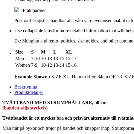
Fraktpartner
Postnord Logistics handhar alla våra varuleveranser snabbt och ti
Use collapsible tabs for more detailed information that will he
Ex: Shipping and return policies, size guides, and other commo
Size
S
M
L
XL
Men
7-10
10-13
13-15
15-17
Women
7-9
10-12
13-14
15-16
Example Shown :
SIZE XL, Hem to Hem 84cm OR 33 ,SIZE
Beskrivning
Produktdetaljer
TVÄTTBAND MED STRUMPHÅLLARE, 50 cm
(banden säljs styckvis)
Tvättbandet är ett mycket bra och prisvärt alternativ till tvättnät
Man trär på byxor och tröjor på bandet och knäpper ihop. Strumporna 