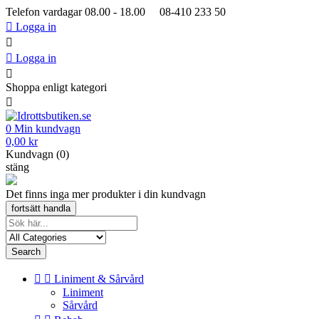
Telefon vardagar 08.00 - 18.00 08-410 233 50

Logga in


Logga in

Shoppa enligt kategori

0
Min kundvagn
0,00 kr
Kundvagn (0)
stäng
Det finns inga mer produkter i din kundvagn
fortsätt handla
Search


Liniment & Sårvård
Liniment
Sårvård