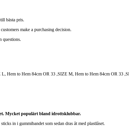
ll bästa pris.
lp customers make a purchasing decision.
n questions.
 L, Hem to Hem 84cm OR 33 ,SIZE M, Hem to Hem 84cm OR 33 ,S
et.
Mycket populärt bland idrottsklubbar.
sticks in i gummibandet som sedan dras åt med plastlåset.